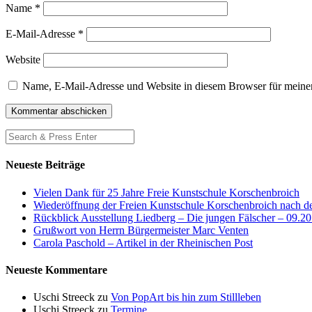
Name
*
E-Mail-Adresse
*
Website
Name, E-Mail-Adresse und Website in diesem Browser für meine
Neueste Beiträge
Vielen Dank für 25 Jahre Freie Kunstschule Korschenbroich
Wiederöffnung der Freien Kunstschule Korschenbroich nach d
Rückblick Ausstellung Liedberg – Die jungen Fälscher – 09.2
Grußwort von Herrn Bürgermeister Marc Venten
Carola Paschold – Artikel in der Rheinischen Post
Neueste Kommentare
Uschi Streeck
zu
Von PopArt bis hin zum Stillleben
Uschi Streeck
zu
Termine