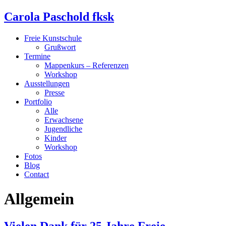
Carola Paschold fksk
Freie Kunstschule
Grußwort
Termine
Mappenkurs – Referenzen
Workshop
Ausstellungen
Presse
Portfolio
Alle
Erwachsene
Jugendliche
Kinder
Workshop
Fotos
Blog
Contact
Allgemein
Vielen Dank für 25 Jahre Freie