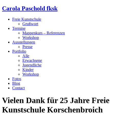
Carola Paschold fksk
Freie Kunstschule
Grußwort
Termine
Mappenkurs – Referenzen
Workshop
Ausstellungen
Presse
Portfolio
Alle
Erwachsene
Jugendliche
Kinder
Workshop
Fotos
Blog
Contact
Vielen Dank für 25 Jahre Freie
Kunstschule Korschenbroich